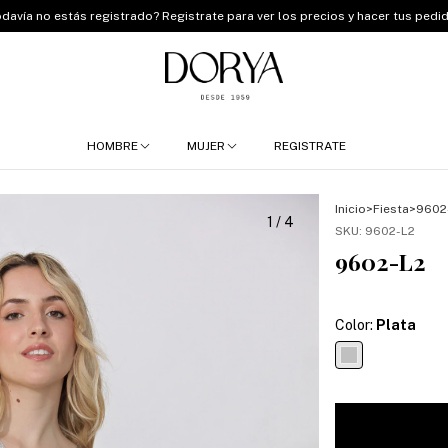
Nueva colección Primavera - Verano 2027
HOMBRE
MUJER
REGISTRATE
Inicio
>
Fiesta
>
9602
1
/
4
SKU:
9602-L2
9602-L2
Color:
Plata