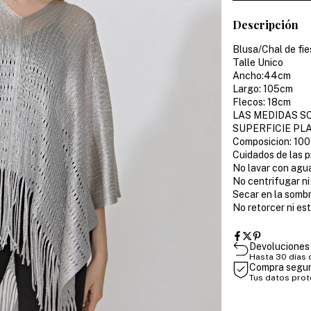
Descripción
Blusa/Chal de fie
Talle Unico
Ancho:44cm
Largo: 105cm
Flecos: 18cm
LAS MEDIDAS S
SUPERFICIE PL
Composicion: 10
Cuidados de las 
No lavar con agua
No centrifugar ni
Secar en la somb
No retorcer ni est
Devoluciones 
Hasta 30 días
Compra segu
Tus datos pro