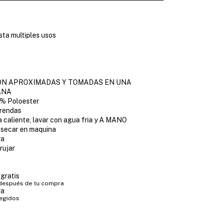
sta multiples usos
ON APROXIMADAS Y TOMADAS EN UNA
ANA
0% Poloester
prendas
 caliente, lavar con agua fria y A MANO
 secar en maquina
ra
rujar
gratis
 después de tu compra
ra
tegidos