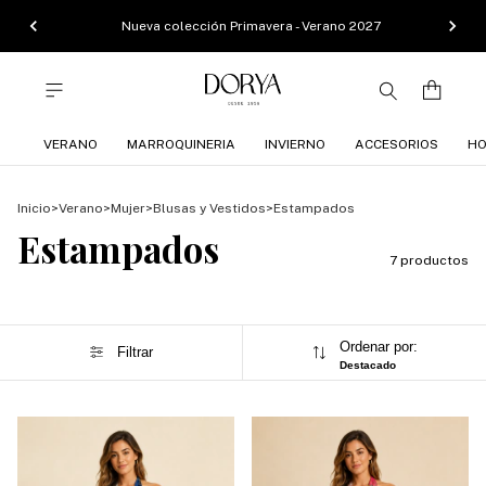
Nueva colección Primavera - Verano 2027
VERANO
MARROQUINERIA
INVIERNO
ACCESORIOS
HO
Inicio
>
Verano
>
Mujer
>
Blusas y Vestidos
>
Estampados
Estampados
7 productos
Ordenar por:
Filtrar
Destacado